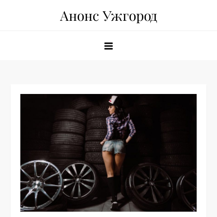
Skip
Анонс Ужгород
to
content