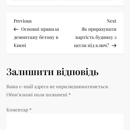
Н
Previous
Next
Previous
Next
Post
Post
Основні правила
Як прорахувати
а
демонтажу бетону в
вартість будинку з
Києві
цегли під ключ?
в
і
Залишити відповідь
г
Ваша e-mail адреса не оприлюднюватиметься.
а
Обов’язкові поля позначені
*
ц
Коментар
*
і