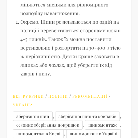
міняються місцями для рівномірного
розподілу навантаження.
Окремо. Шини розкладаються по одній на
полиці і перевертаються сторонами кожні
4-5 тижнів. Також їх можна поставити
вертикально і розгортати на 30-400 з тією
ж періодичністю. Диски краще заховати в
ящиках або чохлах, щоб уберегти їх від
ударів і пилу.
/
/
/
БЕЗ РУБРИКИ
НОВИНИ
РЕКОМЕНДАЦІЇ
УКРАЇНА
,
,
зберігання шин
зберігання шин та ковпаків
,
,
сезонне зберігання покришок
шиномонтаж
,
шиномонтаж в Києві
шиномонтаж в Україні