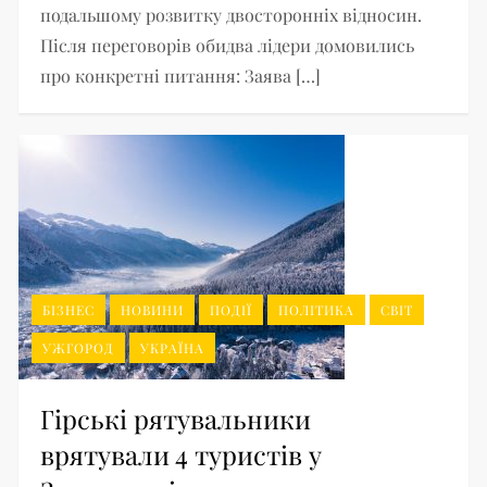
подальшому розвитку двосторонніх відносин.
Після переговорів обидва лідери домовились
про конкретні питання: Заява […]
БІЗНЕС
НОВИНИ
ПОДІЇ
ПОЛІТИКА
СВІТ
УЖГОРОД
УКРАЇНА
Гірські рятувальники
врятували 4 туристів у