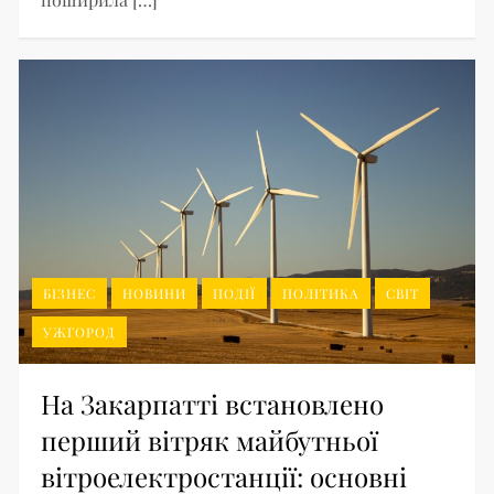
БІЗНЕС
НОВИНИ
ПОДІЇ
ПОЛІТИКА
СВІТ
УЖГОРОД
На Закарпатті встановлено
перший вітряк майбутньої
вітроелектростанції: основні