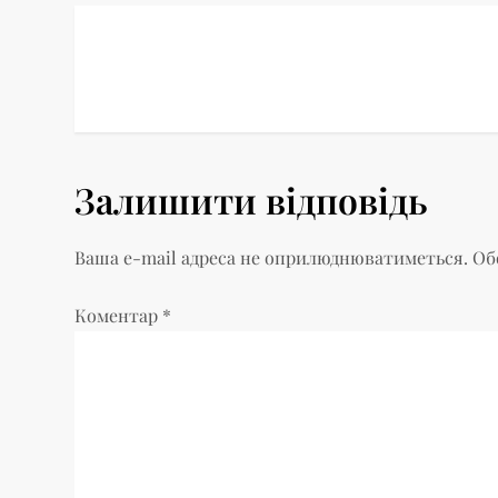
Н
а
в
Залишити відповідь
і
г
Ваша e-mail адреса не оприлюднюватиметься.
Об
а
Коментар
*
ц
і
я