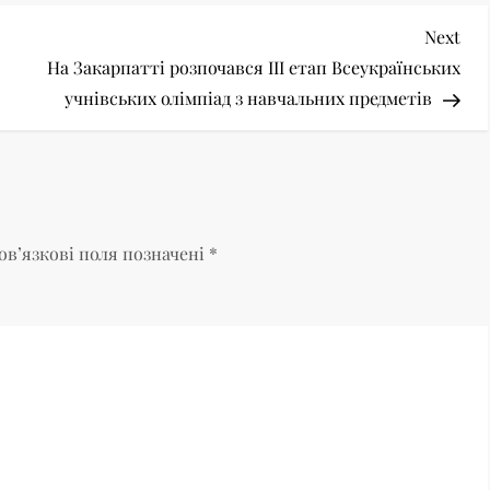
Nex
Next
Pos
На Закарпатті розпочався ІІІ етап Всеукраїнських
учнівських олімпіад з навчальних предметів
ов’язкові поля позначені
*