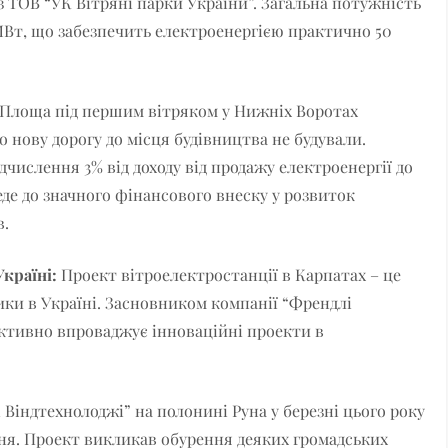
з ТОВ “УК Вітряні парки України”. Загальна потужність
МВт, що забезпечить електроенергією практично 50
Площа під першим вітряком у Нижніх Воротах
о нову дорогу до місця будівництва не будували.
дчислення 3% від доходу від продажу електроенергії до
де до значного фінансового внеску у розвиток
в.
країні:
Проект вітроелектростанції в Карпатах – це
ики в Україні. Засновником компанії “Френдлі
активно впроваджує інноваційні проекти в
 Віндтехнолоджі” на полонині Руна у березні цього року
ння. Проект викликав обурення деяких громадських