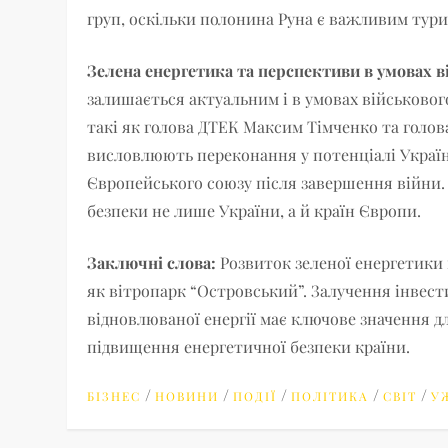
груп, оскільки полонина Руна є важливим тури
Зелена енергетика та перспективи в умовах в
залишається актуальним і в умовах військовог
такі як голова ДТЕК Максим Тімченко та голо
висловлюють переконання у потенціалі Україн
Європейського союзу після завершення війни.
безпеки не лише України, а й країн Європи.
Заключні слова:
Розвиток зеленої енергетики
як вітропарк “Островський”. Залучення інвест
відновлюваної енергії має ключове значення дл
підвищення енергетичної безпеки країни.
/
/
/
/
/
БІЗНЕС
НОВИНИ
ПОДІЇ
ПОЛІТИКА
СВІТ
У