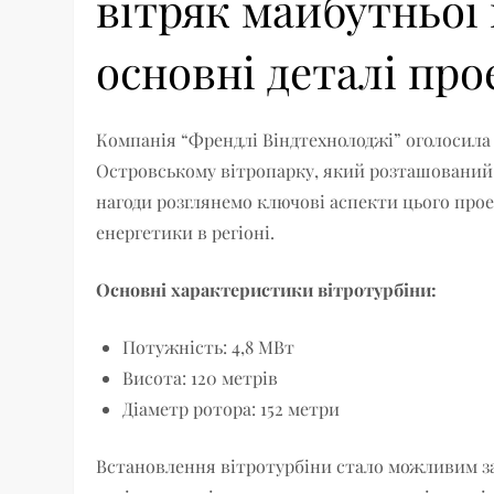
вітряк майбутньої 
основні деталі про
Компанія “Френдлі Віндтехнолоджі” оголосила
Островському вітропарку, який розташований н
нагоди розглянемо ключові аспекти цього прое
енергетики в регіоні.
Основні характеристики вітротурбіни:
Потужність: 4,8 МВт
Висота: 120 метрів
Діаметр ротора: 152 метри
Встановлення вітротурбіни стало можливим за