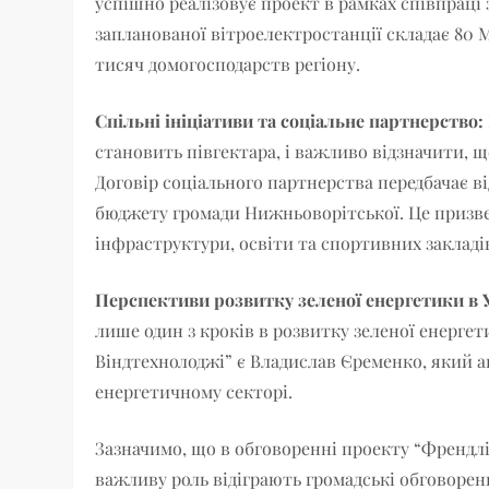
успішно реалізовує проект в рамках співпраці 
запланованої вітроелектростанції складає 80 
тисяч домогосподарств регіону.
Спільні ініціативи та соціальне партнерство:
становить півгектара, і важливо відзначити, щ
Договір соціального партнерства передбачає ві
бюджету громади Нижньоворітської. Це призве
інфраструктури, освіти та спортивних закладі
Перспективи розвитку зеленої енергетики в У
лише один з кроків в розвитку зеленої енергет
Віндтехнолоджі” є Владислав Єременко, який 
енергетичному секторі.
Зазначимо, що в обговоренні проекту “Френдлі
важливу роль відіграють громадські обговоре