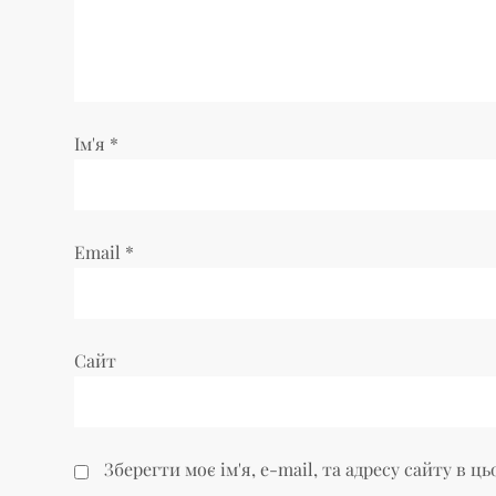
з
а
п
Ім'я
*
и
с
Email
*
і
в
Сайт
Зберегти моє ім'я, e-mail, та адресу сайту в 