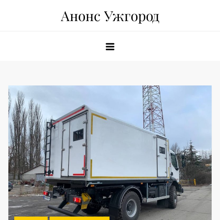
Skip
Анонс Ужгород
to
content