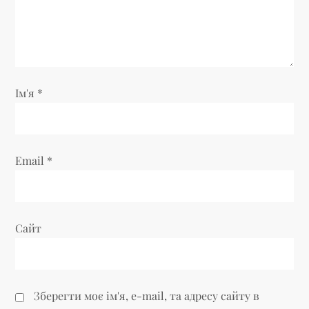
п
и
с
Ім'я
*
і
в
Email
*
Сайт
Зберегти моє ім'я, e-mail, та адресу сайту в