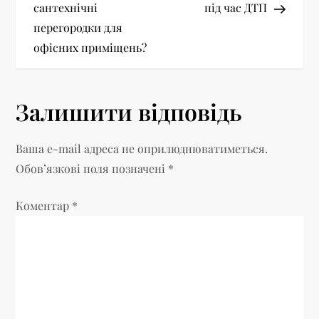
а
сантехнічні
під час ДТП
перегородки для
в
офісних приміщень?
і
г
Залишити відповідь
а
Ваша e-mail адреса не оприлюднюватиметься.
ц
Обов’язкові поля позначені
*
і
Коментар
*
я
з
а