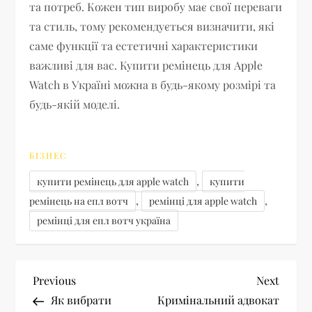
та потреб. Кожен тип виробу має свої переваги
та стиль, тому рекомендується визначити, які
саме функції та естетичні характеристики
важливі для вас. Купити ремінець для Apple
Watch в Україні можна в будь-якому розмірі та
будь-якій моделі.
БІЗНЕС
,
купити ремінець для apple watch
купити
,
,
ремінець на епл вотч
ремінці для apple watch
ремінці для епл вотч україна
Н
Previous
Next
Previous
Next
Post
Post
Як вибрати
Кримінальний адвокат