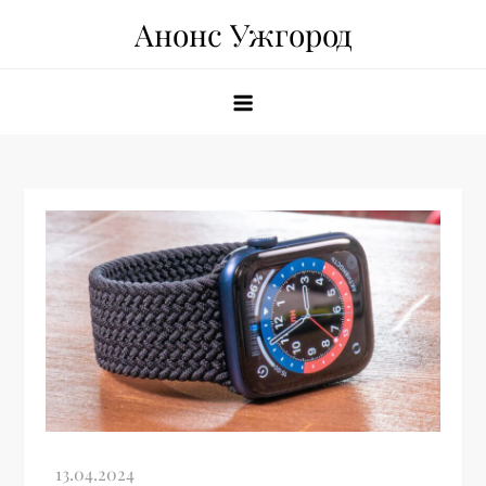
Skip
Анонс Ужгород
to
content