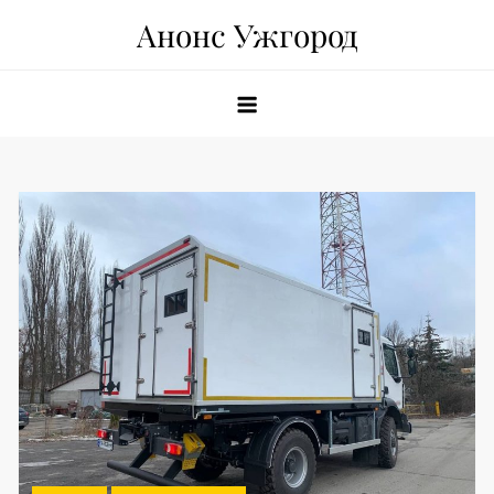
Skip
Анонс Ужгород
to
content