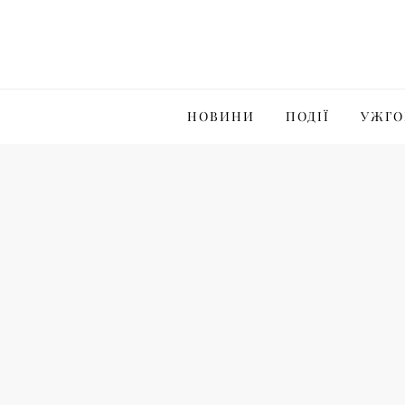
Skip
to
content
НОВИНИ
ПОДІЇ
УЖГО