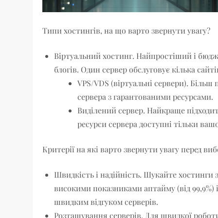
Типи хостингів, на що варто звернути увагу?
Віртуальний хостинг. Найпростіший і бюдже
блогів. Один сервер обслуговує кілька сайті
VPS/VDS (віртуальні сервери). Більш
сервера з гарантованими ресурсами.
Виділений сервер. Найкраще підходит
ресурси сервера доступні тільки ваш
Критерії на які варто звернути увагу перед ви
Швидкість і надійність. Шукайте хостинги 
високими показниками аптайму (від 99,9%) 
швидким відгуком серверів.
Розташування серверів. Для швидкої робот