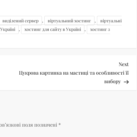
,
,
виділений сервер
віртуальний хостинг
віртуальні
,
,
 Україні
хостинг для сайту в Україні
хостинг з
Nex
Next
Pos
Цукрова картинка на мастиці та особливості її
вибору
ов’язкові поля позначені
*