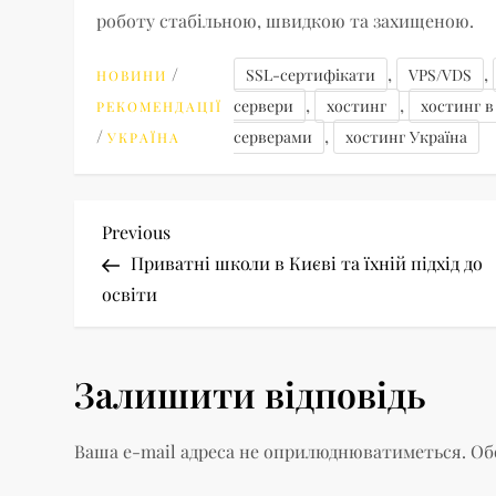
роботу стабільною, швидкою та захищеною.
/
,
,
SSL-сертифікати
VPS/VDS
НОВИНИ
,
,
сервери
хостинг
хостинг в
РЕКОМЕНДАЦІЇ
/
,
серверами
хостинг Україна
УКРАЇНА
Н
Previous
Previous
Post
Приватні школи в Києві та їхній підхід до
а
освіти
в
Залишити відповідь
і
г
Ваша e-mail адреса не оприлюднюватиметься.
Об