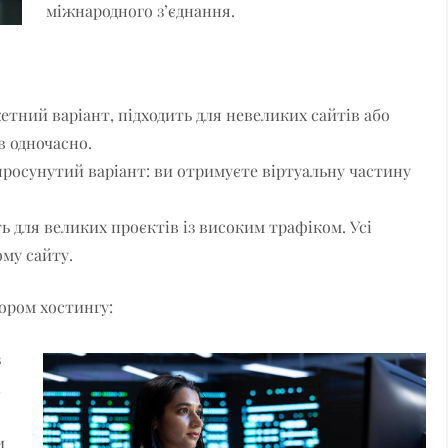
міжнародного з’єднання.
тний варіант, підходить для невеликих сайтів або
в одночасно.
 просунутий варіант: ви отримуєте віртуальну частину
ь для великих проєктів із високим трафіком. Усі
ому сайту.
бором хостингу:
з
і
и