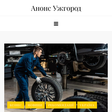
Skip
Анонс Ужгород
to
content
БІЗНЕС
НОВИНИ
РЕКОМЕНДАЦІЇ
УКРАЇНА