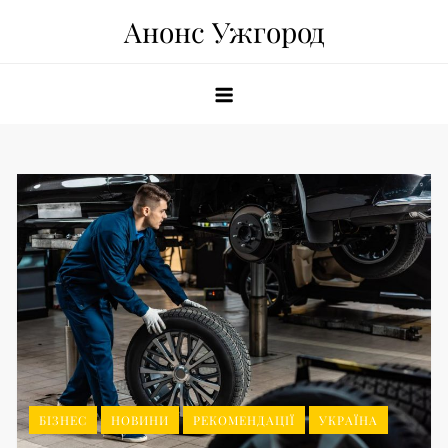
Skip
Анонс Ужгород
to
content
БІЗНЕС
НОВИНИ
РЕКОМЕНДАЦІЇ
УКРАЇНА